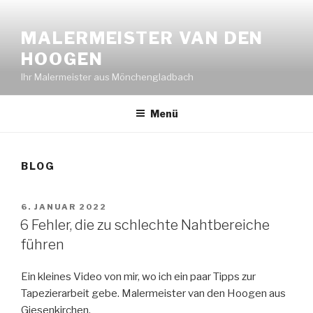
Z
u
MALERMEISTER VAN DEN
m
HOOGEN
I
n
Ihr Malermeister aus Mönchengladbach
h
a
Menü
l
t
s
BLOG
p
r
V
6. JANUAR 2022
i
E
6 Fehler, die zu schlechte Nahtbereiche
n
R
führen
g
Ö
F
e
F
n
Ein kleines Video von mir, wo ich ein paar Tipps zur
E
Tapezierarbeit gebe. Malermeister van den Hoogen aus
N
T
Giesenkirchen.