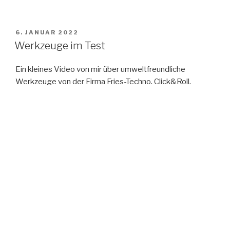
V
6. JANUAR 2022
E
Werkzeuge im Test
R
Ö
Ein kleines Video von mir über umweltfreundliche
F
F
Werkzeuge von der Firma Fries-Techno. Click&Roll.
E
N
T
L
I
C
H
T
A
M