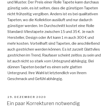
und Muster. Der Preis einer Rolle Tapete kann durchaus
T
A
günstig sein, es ist selten, dass die günstigen Tapeten
M
nicht frühzeitig vergilben. Anders ist es bei qualitativen
Tapeten, wo die Kollektion ausläuft und nur dadurch
günstiger werden. Im Durchschnitt kostet eine Rolle
Standard-Vliestapete zwischen 15 und 35 €. Je nach
Hersteller, Design oder Art kann 1 m auch 300 € und
mehr kosten. Vorteilhaft sind Tapeten, die anschließend
auch gestrichen werden können. Es ist zurzeit Glattvlies
gestrichen im Trend, Raufaser scheint zeitlos zu sein und
ist auch nicht so stark vom Untegrund abhängig. Bei
dünnen Tapeten bedarf es einen sehr glatten
Untergrund. Ihre Wahl ist letztendlich von Ihrem
Geschmack und Gefühl abhängig.
V
19. DEZEMBER 2020
E
Ein paar Korrekturen notwendig
R
Ö