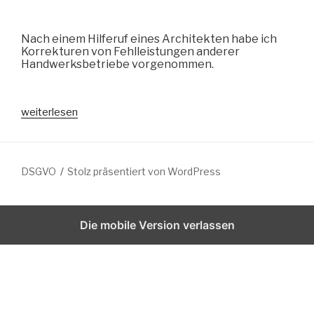
F
F
Nach einem Hilferuf eines Architekten habe ich
E
Korrekturen von Fehlleistungen anderer
N
Handwerksbetriebe vorgenommen.
T
L
I
C
„
weiterlesen
H
T
E
A
i
M
n
DSGVO
Stolz präsentiert von WordPress
p
a
a
Die mobile Version verlassen
r
K
o
r
r
e