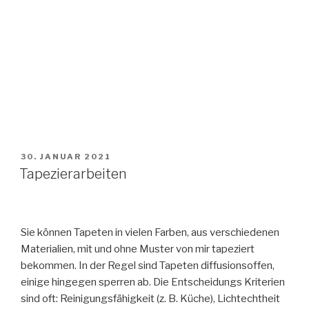
V
30. JANUAR 2021
E
Tapezierarbeiten
R
Ö
F
F
E
Sie können Tapeten in vielen Farben, aus verschiedenen
N
Materialien, mit und ohne Muster von mir tapeziert
T
bekommen. In der Regel sind Tapeten diffusionsoffen,
L
I
einige hingegen sperren ab. Die Entscheidungs Kriterien
C
sind oft: Reinigungsfähigkeit (z. B. Küche), Lichtechtheit
H