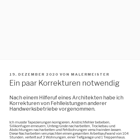
V
19. DEZEMBER 2020
VON
MALERMEISTER
E
Ein paar Korrekturen notwendig
R
Ö
F
Nach einem Hilferuf eines Architekten habe ich
F
Korrekturen von Fehlleistungen anderer
E
Handwerksbetriebe vorgenommen.
N
T
Ich musste Tapezierungen korrigieren, Anstrichfehler bebeben,
L
Silikonfugen erneuern, Untergründe nacharbeiten, Trockebau und
Abdichtungen nacharbeiten und Fehlbohrungen verschwinden lassen.
I
Diese Nacharbeiten verursachten einen gesamten Arbeitsaufwand von 104
C
Stunden, verteilt auf 3 Wohnungen, einer Tiefgarage und 1 Treppenhaus.